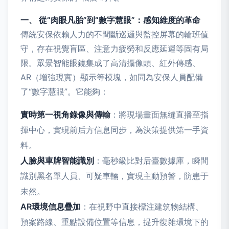
一、 從“肉眼凡胎”到“數字慧眼”：感知維度的革命
傳統安保依賴人力的不間斷巡邏與監控屏幕的輪班值
守，存在視覺盲區、注意力疲勞和反應延遲等固有局
限。眾景智能眼鏡集成了高清攝像頭、紅外傳感、
AR（增強現實）顯示等模塊，如同為安保人員配備
了“數字慧眼”。它能夠：
實時第一視角錄像與傳輸
：將現場畫面無縫直播至指
揮中心，實現前后方信息同步，為決策提供第一手資
料。
人臉與車牌智能識別
：毫秒級比對后臺數據庫，瞬間
識別黑名單人員、可疑車輛，實現主動預警，防患于
未然。
AR環境信息疊加
：在視野中直接標注建筑物結構、
預案路線、重點設備位置等信息，提升復雜環境下的