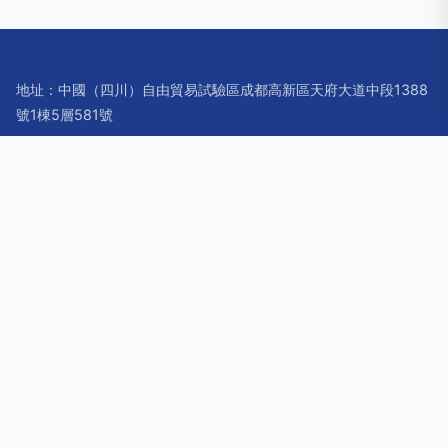
地址：中國（四川）自由貿易試驗區成都高新區天府大道中段1388
號1棟5層581號
電話：1808151**
Copyright © 2026
www.shijiazhuangbj.cn
智能眼鏡
成都雷晶
點科技有限公司
智能眼鏡
版權所有
Sitemap
感谢您访问我们的网站，您可能还对以下资源感兴趣：滁州呜捞
装饰材料公司
国产厨房乱子伦露脸|国产传媒86精品|国产传媒视|国产传媒视
频不卡|国产传媒一区二区在线观看|国产传媒在线播放|国产传媒
在线观看|国产大片国产原创国产av|国产大片免费天天看|国产