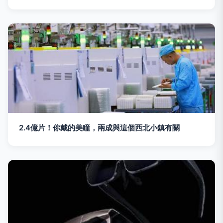
2.4億片！你戴的美瞳，兩成與這個西北小鎮有關