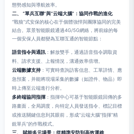
態勢感知與導航效率。
二、 “單兵互聯”與“云端大腦”：協同作戰的進化
“戰狼”式安保的核心在于個體強悍與團隊協同的完美
結合。眾景智能眼鏡通過4G/5G網絡，將前線的每
一個安保人員都變為互聯互通的智能節點：
語音指令與通訊
：解放雙手，通過語音指令調取資
料、請求支援、上報情況，溝通效率倍增。
云端數據支持
：可實時查詢訪客信息、工單詳情、應
急預案，并能將現場采集的數據（如證件、物品）即
時上傳至云端進行分析。
多終端協同指揮
：指揮中心可基于智能眼鏡回傳的多
路畫面，全局調度，向特定人員發送指令、標記目標
或推送關鍵信息到其眼前，形成“云端大腦”指揮“精
銳單兵”的作戰模式。
三、 賦能多元場景：從精準安防到高效運維