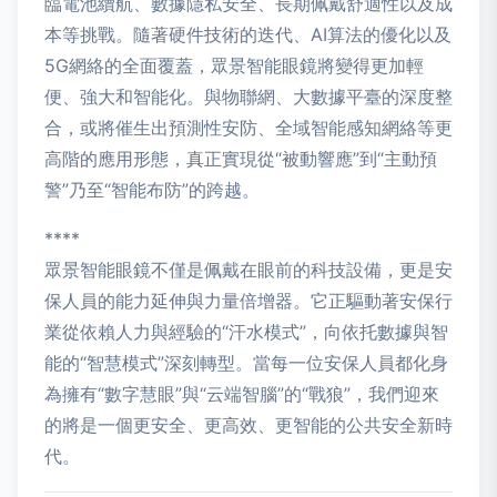
臨電池續航、數據隱私安全、長期佩戴舒適性以及成
本等挑戰。隨著硬件技術的迭代、AI算法的優化以及
5G網絡的全面覆蓋，眾景智能眼鏡將變得更加輕
便、強大和智能化。與物聯網、大數據平臺的深度整
合，或將催生出預測性安防、全域智能感知網絡等更
高階的應用形態，真正實現從“被動響應”到“主動預
警”乃至“智能布防”的跨越。
****
眾景智能眼鏡不僅是佩戴在眼前的科技設備，更是安
保人員的能力延伸與力量倍增器。它正驅動著安保行
業從依賴人力與經驗的“汗水模式”，向依托數據與智
能的“智慧模式”深刻轉型。當每一位安保人員都化身
為擁有“數字慧眼”與“云端智腦”的“戰狼”，我們迎來
的將是一個更安全、更高效、更智能的公共安全新時
代。