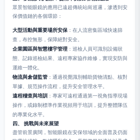
眾景智能眼鏡的應用已遠超傳統站崗巡邏，滲透到安
保價值鏈的各個環節：
大型活動與重要場所安保
：在人流密集區域快速篩
查，布控無形，保障絕對安全。
企業園區與智慧樓宇管理
：巡檢人員可識別設備狀
態、記錄巡檢結果、遠程專家協作維修，實現安防與
運維一體化。
物流與倉儲監管
：通過視覺識別輔助貨物清點、核對
單據、規范操作流程，提升安全管理水平。
遠程稽查與培訓
：專家可遠程通過第一視角指導現場
操作，或錄制標準作業視頻用于培訓，提升整體隊伍
的專業化水平。
四、 挑戰與未來展望
盡管前景廣闊，智能眼鏡在安保領域的全面普及仍面