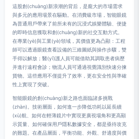
這股創(chuàng)新浪潮的背后，是龐大的市場需求
與多元的應用場景在驅動。在消費級市場，智能眼鏡
為普通用戶帶來了前所未有的沉浸式娛樂體驗、便捷
的即時信息獲取和創(chuàng)新的社交互動方式。
在專業(yè)與工業(yè)領域，其價值更為凸顯：工程
師可以透過眼鏡查看設備的三維圖紙與操作步驟，雙
手得以解放；醫(yī)護人員可能借助其調取患者病歷
并進行遠程會診；物流人員可通過視覺識別快速分揀
貨物。這些應用不僅提升了效率，更在安全性與準確
性上實現了突破。
智能眼鏡的創(chuàng)新之路也面臨諸多挑戰
(zhàn)。技術層面，如何進一步降低功耗以延長續
(xù)航、如何在輕薄鏡片中實現更廣視場角和更高顯
示質量、如何確保用戶隱私數據安全，都是亟待攻克
的難題。在產品層面，平衡功能、外觀、舒適度與價