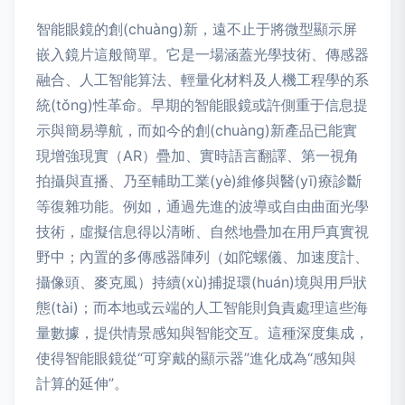
智能眼鏡的創(chuàng)新，遠不止于將微型顯示屏
嵌入鏡片這般簡單。它是一場涵蓋光學技術、傳感器
融合、人工智能算法、輕量化材料及人機工程學的系
統(tǒng)性革命。早期的智能眼鏡或許側重于信息提
示與簡易導航，而如今的創(chuàng)新產品已能實
現增強現實（AR）疊加、實時語言翻譯、第一視角
拍攝與直播、乃至輔助工業(yè)維修與醫(yī)療診斷
等復雜功能。例如，通過先進的波導或自由曲面光學
技術，虛擬信息得以清晰、自然地疊加在用戶真實視
野中；內置的多傳感器陣列（如陀螺儀、加速度計、
攝像頭、麥克風）持續(xù)捕捉環(huán)境與用戶狀
態(tài)；而本地或云端的人工智能則負責處理這些海
量數據，提供情景感知與智能交互。這種深度集成，
使得智能眼鏡從“可穿戴的顯示器”進化成為“感知與
計算的延伸”。