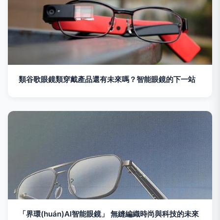
類谷歌眼鏡類穿戴產品還有未來嗎？智能眼鏡的下一站
「界環(huán)AI智能眼鏡」 無縫編織時尚與科技的未來