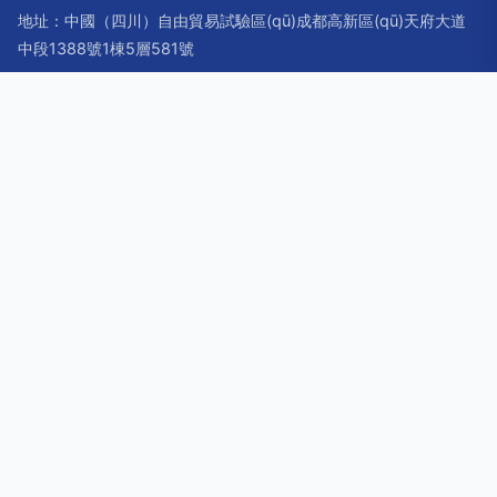
地址：中國（四川）自由貿易試驗區(qū)成都高新區(qū)天府大道
中段1388號1棟5層581號
電話：1808151**
Copyright © 2026
www.shijiazhuangbj.cn
智能眼鏡
成都雷晶
點科技有限公司
智能眼鏡
版權所有
Sitemap
感谢您访问我们的网站，您可能还对以下资源感兴趣：滁州呜捞
装饰材料公司
国产厨房乱子伦露脸|国产传媒86精品|国产传媒视|国产传媒视
频不卡|国产传媒一区二区在线观看|国产传媒在线播放|国产传媒
在线观看|国产大片国产原创国产av|国产大片免费天天看|国产
岛国在线视频
网站地图