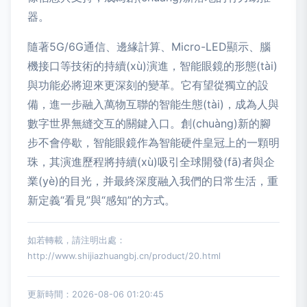
器。
隨著5G/6G通信、邊緣計算、Micro-LED顯示、腦
機接口等技術的持續(xù)演進，智能眼鏡的形態(tài)
與功能必將迎來更深刻的變革。它有望從獨立的設
備，進一步融入萬物互聯的智能生態(tài)，成為人與
數字世界無縫交互的關鍵入口。創(chuàng)新的腳
步不會停歇，智能眼鏡作為智能硬件皇冠上的一顆明
珠，其演進歷程將持續(xù)吸引全球開發(fā)者與企
業(yè)的目光，并最終深度融入我們的日常生活，重
新定義“看見”與“感知”的方式。
如若轉載，請注明出處：
http://www.shijiazhuangbj.cn/product/20.html
更新時間：2026-08-06 01:20:45