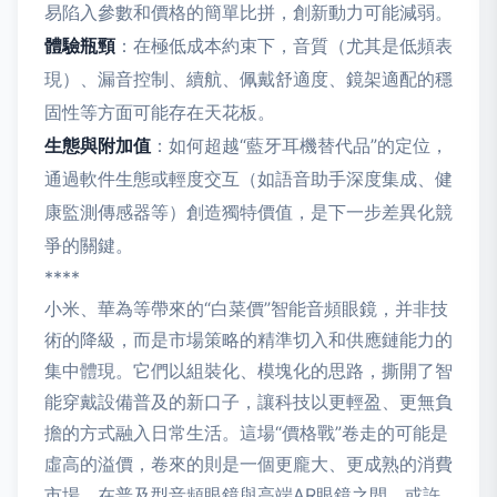
易陷入參數和價格的簡單比拼，創新動力可能減弱。
體驗瓶頸
：在極低成本約束下，音質（尤其是低頻表
現）、漏音控制、續航、佩戴舒適度、鏡架適配的穩
固性等方面可能存在天花板。
生態與附加值
：如何超越“藍牙耳機替代品”的定位，
通過軟件生態或輕度交互（如語音助手深度集成、健
康監測傳感器等）創造獨特價值，是下一步差異化競
爭的關鍵。
****
小米、華為等帶來的“白菜價”智能音頻眼鏡，并非技
術的降級，而是市場策略的精準切入和供應鏈能力的
集中體現。它們以組裝化、模塊化的思路，撕開了智
能穿戴設備普及的新口子，讓科技以更輕盈、更無負
擔的方式融入日常生活。這場“價格戰”卷走的可能是
虛高的溢價，卷來的則是一個更龐大、更成熟的消費
市場。在普及型音頻眼鏡與高端AR眼鏡之間，或許