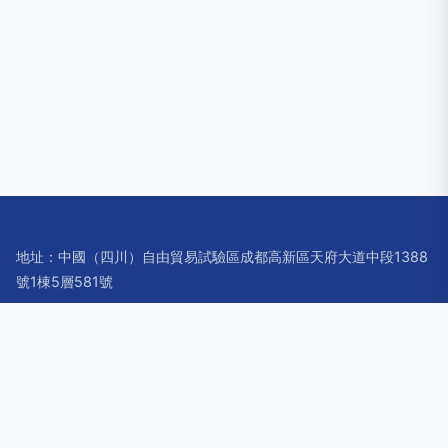
地址：中國（四川）自由貿易試驗區成都高新區天府大道中段1388
號1棟5層581號
電話：1808151**
Copyright © 2026
www.shijiazhuangbj.cn
智能眼鏡
成都雷晶
點科技有限公司
智能眼鏡
版權所有
Sitemap