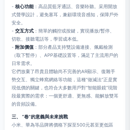
-
核心功能
：高品質藍牙通話、音樂聆聽。采用開放
式聲學設計，避免塞耳，兼顧環境音感知，保障戶外
安全。
-
交互方式
：簡單的觸控或按鍵，實現播放/暫停、
切歌、接聽電話等，學習成本低。
-
附加價值
：部分產品支持雙設備連接、佩戴檢測
（取下暫停）、APP基礎設置等，滿足了主流用戶的
日常需求。
它們放棄了昂貴且體驗尚不完善的AR顯示、復雜手
勢交互、獨立蜂窩網絡等功能，這種“做減法”正是實
現低價的關鍵，也符合大多數用戶對“智能眼鏡”現階
段最實際的需求：一個更舒適、更無感、能解放雙耳
的音頻設備。
三、 “卷”的意義與未來挑戰
小米、華為等品牌將價格下探至500元甚至更低區