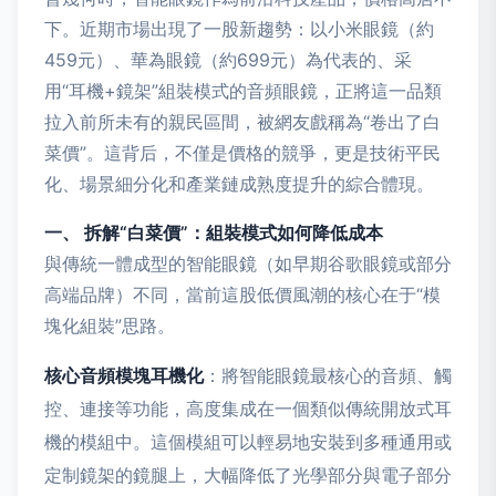
下。近期市場出現了一股新趨勢：以小米眼鏡（約
459元）、華為眼鏡（約699元）為代表的、采
用“耳機+鏡架”組裝模式的音頻眼鏡，正將這一品類
拉入前所未有的親民區間，被網友戲稱為“卷出了白
菜價”。這背后，不僅是價格的競爭，更是技術平民
化、場景細分化和產業鏈成熟度提升的綜合體現。
一、 拆解“白菜價”：組裝模式如何降低成本
與傳統一體成型的智能眼鏡（如早期谷歌眼鏡或部分
高端品牌）不同，當前這股低價風潮的核心在于“模
塊化組裝”思路。
核心音頻模塊耳機化
：將智能眼鏡最核心的音頻、觸
控、連接等功能，高度集成在一個類似傳統開放式耳
機的模組中。這個模組可以輕易地安裝到多種通用或
定制鏡架的鏡腿上，大幅降低了光學部分與電子部分