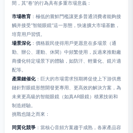
間，其“卷”的行為具有多重市場意義：
市場教育
：極低的嘗鮮門檻讓更多普通消費者能夠接
觸并接受“智能眼鏡”這一形態，快速擴大市場基數，
培育用戶習慣。
場景深化
：價格親民使得用戶更愿意在多場景（通
勤、辦公、運動、休閑）中頻繁使用，反過來推動廠
商優化特定場景下的體驗，如防汗、輕量化、鏡片適
配等。
產業鏈催化
：巨大的市場需求預期將促使上下游供應
鏈針對眼鏡形態開發更專用、更高效的解決方案，為
未來更高級的智能眼鏡（如真AR眼鏡）積累技術和
制造經驗。
挑戰也隨之而來：
同質化競爭
：當核心音頻方案趨于成熟，各家產品容