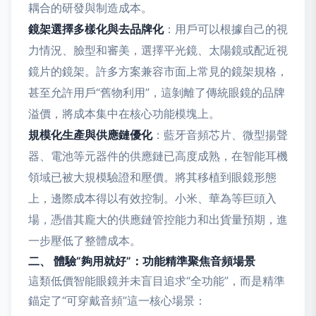
耦合的研發與制造成本。
鏡架選擇多樣化與去品牌化
：用戶可以根據自己的視
力情況、臉型和審美，選擇平光鏡、太陽鏡或配近視
鏡片的鏡架。許多方案兼容市面上常見的鏡架規格，
甚至允許用戶“舊物利用”，這剝離了傳統眼鏡的品牌
溢價，將成本集中在核心功能模塊上。
規模化生產與供應鏈優化
：藍牙音頻芯片、微型揚聲
器、電池等元器件的供應鏈已高度成熟，在智能耳機
領域已被大規模驗證和壓價。將其移植到眼鏡形態
上，邊際成本得以有效控制。小米、華為等巨頭入
場，憑借其龐大的供應鏈管控能力和出貨量預期，進
一步壓低了整體成本。
二、 體驗“夠用就好”：功能精準聚焦音頻場景
這類低價智能眼鏡并未盲目追求“全功能”，而是精準
錨定了“可穿戴音頻”這一核心場景：