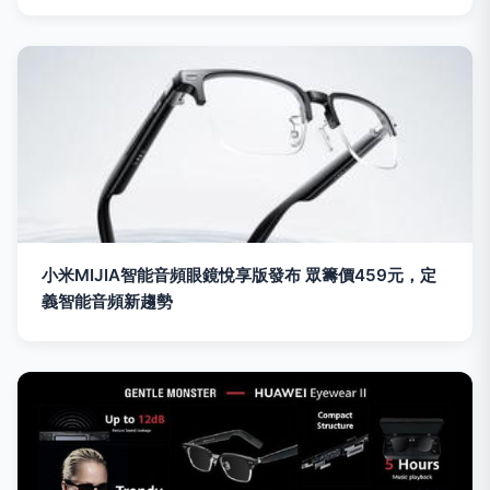
小米MIJIA智能音頻眼鏡悅享版發布 眾籌價459元，定
義智能音頻新趨勢